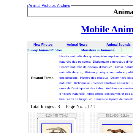
Animal Pictures Archive
Anima
Mobile Anima
New Photos
Animal News
Animal Sounds
Funny Animal Photos
Monsters in Animalia
Histoire naturelle des quadrupèdes représentés d´ap
naturelle des poissons
;
Dictionnaire pittoresque d'hi
Histoire naturelle de oiseaux d'afrique
;
Histoire natur
naturelle de lyon
;
Histoire physique, naturelle et pol
Related Terms:
des poissons
;
Histoire des oiseaux
;
Dictionnaire pitt
naturelle
;
Dictionnaire universel d'histoire naturelle
;
P
rares de l'amérique et des indes
;
Archives du muséum 
d'histoire naturelle
;
Atlas colorie des plantes et des
beaux-arts de belgique
;
Francis de laporte de castel
Total Images : 3 Page No. : 1 / 1
613x445 (76kb)
589x400 (61kb)