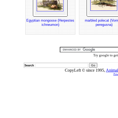
Egyptian mongoose (Herpestes
marbled polecat (Vor
ichneumon)
peregusna)
Try google to ge
Search
CopyLeft © since 1995,
Animal
Pow