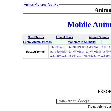
Animal Pictures Archive
Anima
Mobile Anima
New Photos
Animal News
Animal Sounds
Funny Animal Photos
Monsters in Animalia
소나무하늘소
;
소나무비단벌레
;
소나무허리노린재
;
소
Related Terms:
소
;
주홍하늘소
;
향나무하늘소
;
삼나무하늘소
;
초록하
늘소
;
벌하늘소
;
메꽃하늘소
;
청동하늘소
;
하늘소붙이
ERROR :
Try google to ge