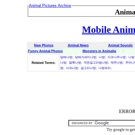
Animal Pictures Archive
Anima
Mobile Anima
New Photos
Animal News
Animal Sounds
Funny Animal Photos
Monsters in Animalia
담배나방
;
담배거세미나방
;
나방
;
사과나무나방
;
나방
Related Terms:
나방
;
얼룩나방
;
작은갈고리밤나방
;
재주나방
;
주머니
방
;
사과나방
;
갈고리나방
;
나방파리
;
ERROR :
Try google to ge